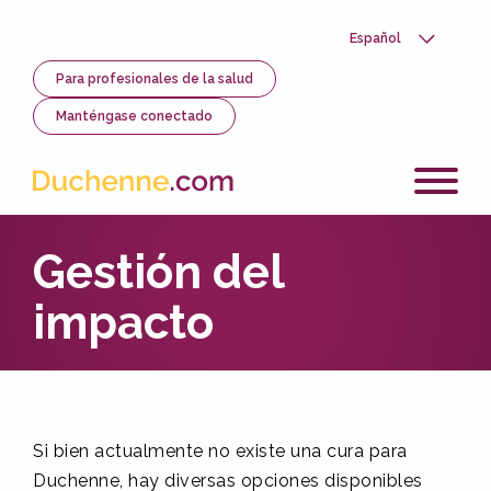
Skip
to
Select
main
your
content
Utility
Para profesionales de la salud
language
Menu
Manténgase conectado
Gestión del
impacto
Si bien actualmente no existe una cura para
Duchenne, hay diversas opciones disponibles