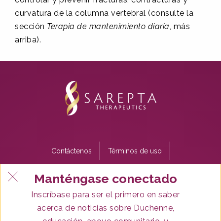
curvatura de la columna vertebral (consulte la
sección
Terapia de mantenimiento diaria
, más
arriba).
Footer
Contáctenos
Términos de uso
menu
Manténgase conectado
Política de privacidad
Sarepta.com
Inscríbase para ser el primero en saber
acerca de noticias sobre Duchenne,
SareptAssist
Manténgase conectado