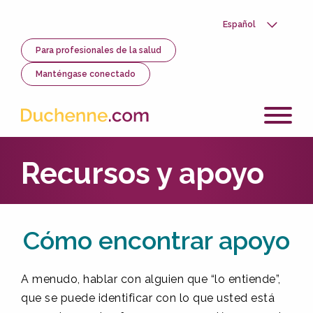
Skip
to
Select
main
your
content
Utility
Para profesionales de la salud
language
Menu
Manténgase conectado
Recursos y apoyo
Cómo encontrar apoyo
A menudo, hablar con alguien que “lo entiende”,
que se puede identificar con lo que usted está